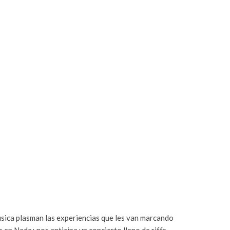
úsica plasman las experiencias que les van marcando
 en Nada¿ nos anticipa un concierto lleno de riffs