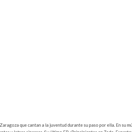
Zaragoza que cantan a la juventud durante su paso por ella. En su m
ntes y letras sinceras. Su último EP ¿Principiantes en Todo, Expertos