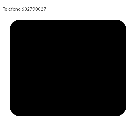
Teléfono
632798027