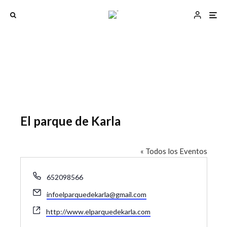
El parque de Karla
« Todos los Eventos
T
652098566
e
E
infoelparquedekarla@gmail.com
l
m
é
W
http://www.elparquedekarla.com
a
f
e
i