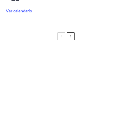
Ver calendario
Festival Vive Latino 2025
Vive Latino Gastronómico
BIRRAGOZA 2024. Festival de cerveza artesana de
Zaragoza