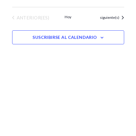
EVENTOS
Hoy
ANTERIOR(ES)
Eventos
siguiente(s)
SUSCRIBIRSE AL CALENDARIO