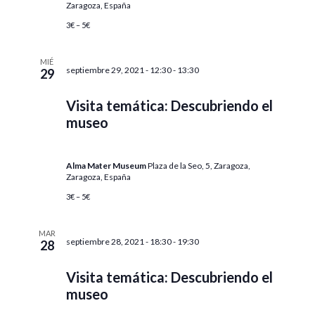
Zaragoza, España
f
3€ – 5€
e
c
h
MIÉ
septiembre 29, 2021 - 12:30
-
13:30
29
a
.
Visita temática: Descubriendo el
museo
Alma Mater Museum
Plaza de la Seo, 5, Zaragoza,
Zaragoza, España
3€ – 5€
MAR
septiembre 28, 2021 - 18:30
-
19:30
28
Visita temática: Descubriendo el
museo