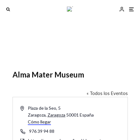
Alma Mater Museum
« Todos los Eventos
D
Plaza de la Seo, 5
i
Zaragoza
,
Zaragoza
50001
España
r
Cómo llegar
e
T
976 39 94 88
c
e