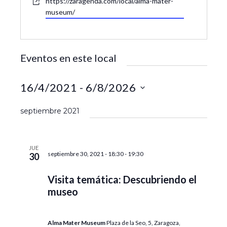
W
https://zaragenda.com/local/alma-mater-
c
l
e
museum/
i
é
b
ó
f
s
n
o
i
n
Eventos en este local
t
o
e
16/4/2021
 - 
6/8/2026
S
septiembre 2021
e
l
e
JUE
c
septiembre 30, 2021 - 18:30
-
19:30
30
c
i
Visita temática: Descubriendo el
o
museo
n
a
r
Alma Mater Museum
Plaza de la Seo, 5, Zaragoza,