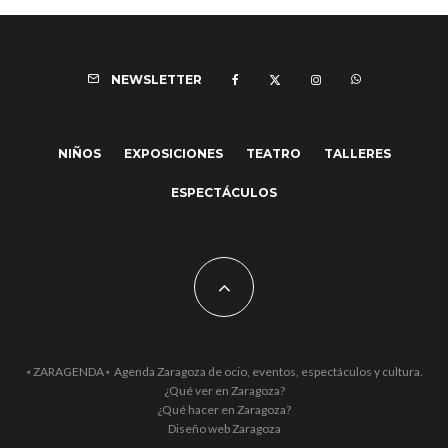
NEWSLETTER
NIÑOS
EXPOSICIONES
TEATRO
TALLERES
ESPECTÁCULOS
⋆ZARAGENDA⋆ Agenda Zaragoza de ocio, eventos, espectáculos y cultura.
¿Qué ver en Zaragoza?
¿Qué hacer en Zaragoza?
Diseño web Zaragoza