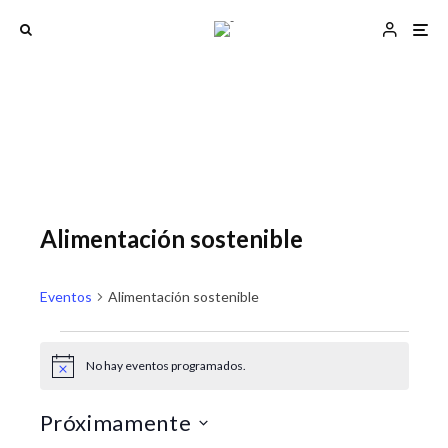
Alimentación sostenible
Eventos
Alimentación sostenible
Eventos
No hay eventos programados.
A
N
N
v
a
a
i
Próximamente
s
v
v
o