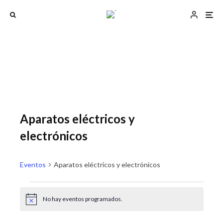
Aparatos eléctricos y
electrónicos
Eventos
Aparatos eléctricos y electrónicos
Eventos
No hay eventos programados.
A
N
N
v
a
a
i