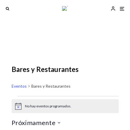
Bares y Restaurantes
Eventos
Bares y Restaurantes
Eventos
No hay eventos programados.
A
N
N
v
a
a
i
Próximamente
s
v
v
o