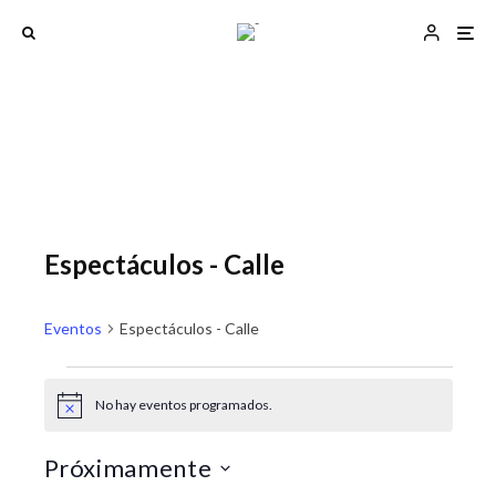
Espectáculos - Calle
Eventos
Espectáculos - Calle
Eventos
No hay eventos programados.
A
N
N
v
a
a
i
Próximamente
s
v
v
o