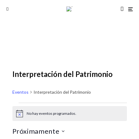
Interpretación del Patrimonio
Eventos
Interpretación del Patrimonio
Eventos
No hay eventos programados.
A
N
N
v
a
a
i
Próximamente
s
v
v
o