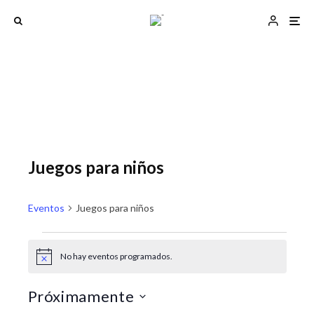
Juegos para niños
Eventos
Juegos para niños
Eventos
No hay eventos programados.
A
N
N
v
a
a
i
Próximamente
s
v
v
o