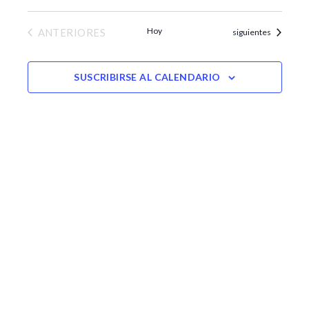
e
t
w
o
EVENTOS
Hoy
ANTERIORES
Eventos
siguientes
SUSCRIBIRSE AL CALENDARIO