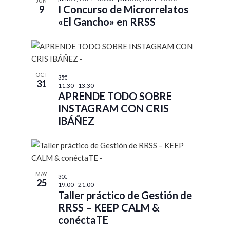
e
JUN
a
a
t
I Concurso de Microrrelatos
9
c
c
c
o
«El Gancho» en RRSS
c
i
i
f
i
ó
ó
e
o
n
n
v
n
d
d
e
a
OCT
35€
e
e
n
31
r
11:30
-
13:30
v
v
t
APRENDE TODO SOBRE
f
i
i
s
INSTAGRAM CON CRIS
e
s
s
i
IBÁÑEZ
c
t
t
n
h
a
a
P
a
s
s
h
.
d
o
MAY
30€
e
t
25
19:00
-
21:00
E
o
Taller práctico de Gestión de
v
V
RRSS – KEEP CALM &
e
i
conéctaTE
n