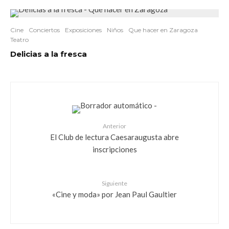
Cine
Conciertos
Exposiciones
Niños
Que hacer en Zaragoza
Teatro
Delicias a la fresca
Anterior
El Club de lectura Caesaraugusta abre
inscripciones
Siguiente
«Cine y moda» por Jean Paul Gaultier