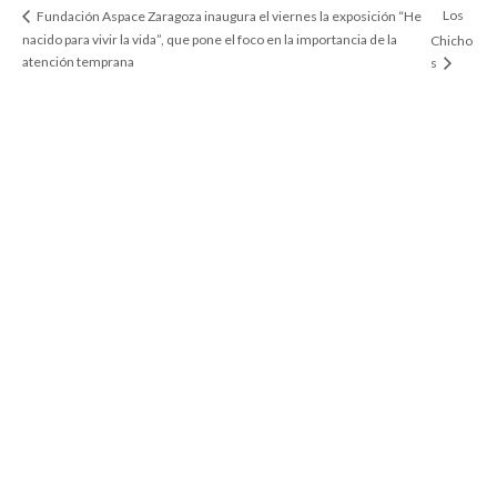
Los
Fundación Aspace Zaragoza inaugura el viernes la exposición “He
nacido para vivir la vida”, que pone el foco en la importancia de la
Chicho
atención temprana
s