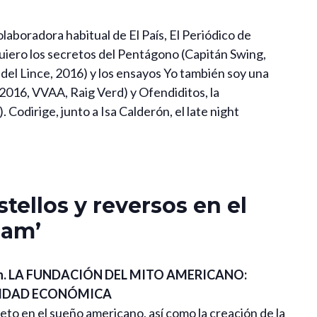
olaboradora habitual de El País, El Periódico de
uiero los secretos del Pentágono (Capitán Swing,
 del Lince, 2016) y los ensayos Yo también soy una
 (2016, VVAA, Raig Verd) y Ofendiditos, la
 Codirige, junto a Isa Calderón, el late night
tellos y reversos en el
eam’
0 h. LA FUNDACIÓN DEL MITO AMERICANO:
ERIDAD ECONÓMICA
jeto en el sueño americano, así como la creación de la