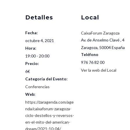
Detalles
Local
Fecha:
CaixaForum Zaragoza
Av. de Anselmo Clavé , 4
octubre 4, 2021
Zaragoza
,
50004
España
Hora:
Teléfono
19:00 - 20:00
976 76 82 00
Precio:
Ver la web del Local
6€
Categoría del Evento:
Conferencias
Web:
https://zaragenda.com/age
nda/caixaforum-zaragoza-
ciclo-destellos-y-reversos-
en-el-mito-del-american-
dream/2021-10-04/