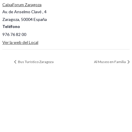
CaixaForum Zaragoza
Av. de Anselmo Clavé , 4
Zaragoza
,
50004
España
Teléfono
976 76 82 00
Ver la web del Local
Bus Turístico Zaragoza
Al Museo en Familia