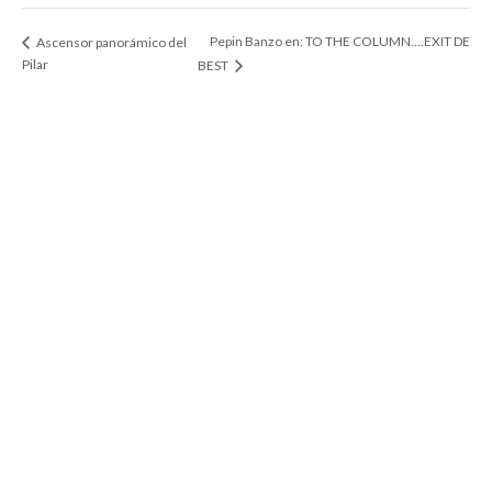
Pepin Banzo en: TO THE COLUMN….EXIT DE
Ascensor panorámico del
Pilar
BEST