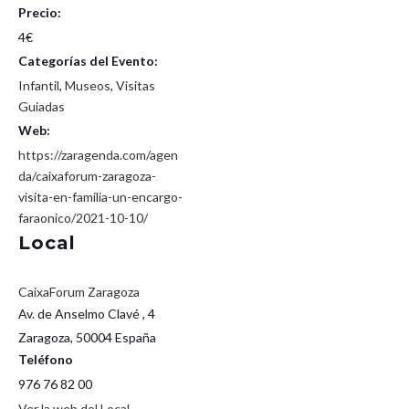
Precio:
4€
Categorías del Evento:
Infantil
,
Museos
,
Visitas
Guiadas
Web:
https://zaragenda.com/agen
da/caixaforum-zaragoza-
visita-en-familia-un-encargo-
faraonico/2021-10-10/
Local
CaixaForum Zaragoza
Av. de Anselmo Clavé , 4
Zaragoza
,
50004
España
Teléfono
976 76 82 00
Ver la web del Local