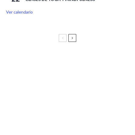
Ver calendario
Festival Vive Latino 2025
Vive Latino Gastronómico
BIRRAGOZA 2024. Festival de cerveza artesana de
Zaragoza