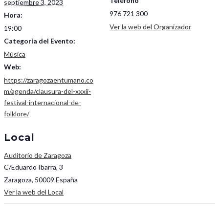
Teléfono
septiembre 3, 2023
976 721 300
Hora:
Ver la web del Organizador
19:00
Categoría del Evento:
Música
Web:
https://zaragozaentumano.co
m/agenda/clausura-del-xxxii-
festival-internacional-de-
folklore/
Local
Auditorio de Zaragoza
C/Eduardo Ibarra, 3
Zaragoza
,
50009
España
Ver la web del Local