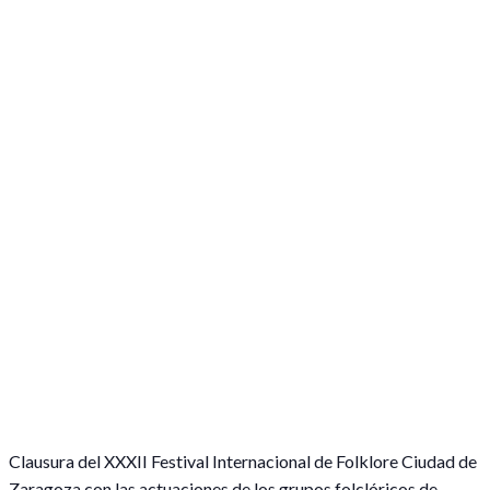
Clausura del XXXII Festival Internacional de Folklore Ciudad de
Zaragoza con las actuaciones de los grupos folclóricos de