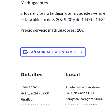
Madrugadores
Si los nervios no te dejan dormir, puedes venir e
estará abierto de 8:30 a 9:00 y de 14:00 a 14:30
Precio servicio madrugadores: 10€
AÑADIR AL CALENDARIO
Detalles
Local
Comienza:
Academia de inventores
Av. Juan Carlos I, 44
abril 1, 2024 - 09:00
Zaragoza
,
Zaragoza
50009
Finaliza:
España
+ Google Map