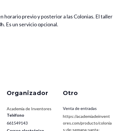
n horario previo y posterior a las Colonias. El taller
h. Es un servicio opcional.
Organizador
Otro
Venta de entradas
Academia de Inventores
Teléfono
https://academiadeinvent
661549143
ores.com/producto/colonia
s-de-semana-santa-
Correo electrónico