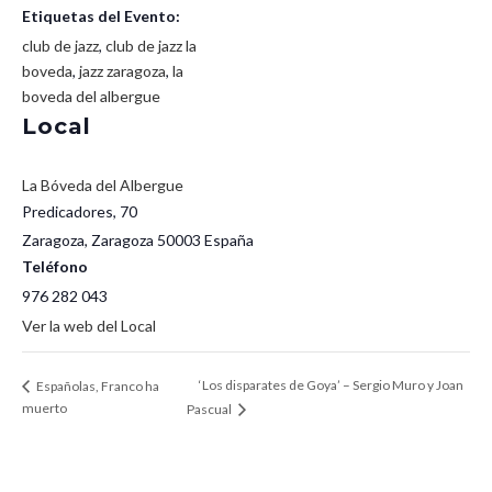
Etiquetas del Evento:
club de jazz
,
club de jazz la
boveda
,
jazz zaragoza
,
la
boveda del albergue
Local
La Bóveda del Albergue
Predicadores, 70
Zaragoza
,
Zaragoza
50003
España
Teléfono
976 282 043
Ver la web del Local
‘Los disparates de Goya’ – Sergio Muro y Joan
Españolas, Franco ha
muerto
Pascual