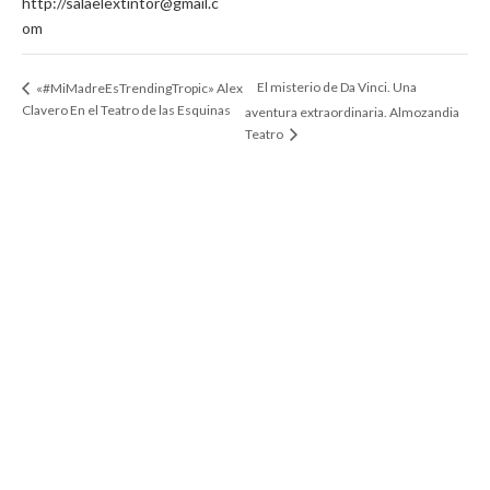
http://salaelextintor@gmail.c
om
El misterio de Da Vinci. Una
«#MiMadreEsTrendingTropic» Alex
Clavero En el Teatro de las Esquinas
aventura extraordinaria. Almozandia
Teatro