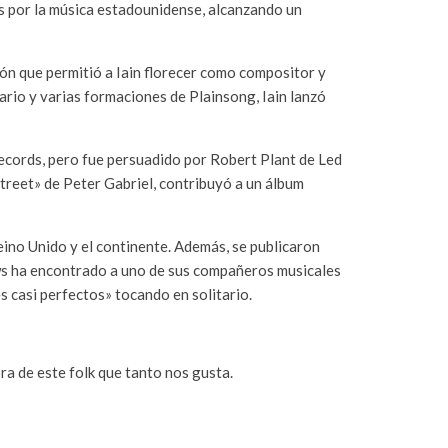
és por la música estadounidense, alcanzando un
n que permitió a Iain florecer como compositor y
rio y varias formaciones de Plainsong, Iain lanzó
Records, pero fue persuadido por Robert Plant de Led
treet» de Peter Gabriel, contribuyó a un álbum
eino Unido y el continente. Además, se publicaron
ws ha encontrado a uno de sus compañeros musicales
 casi perfectos» tocando en solitario.
a de este folk que tanto nos gusta.