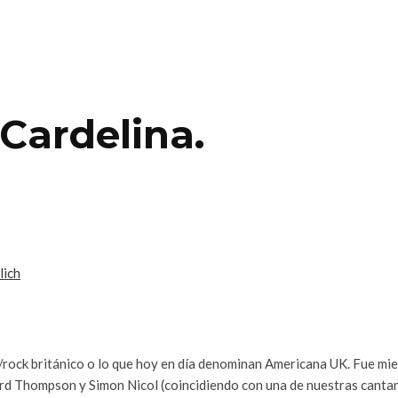
ardelina.
lich
k/rock británico o lo que hoy en día denominan Americana UK. Fue mi
ard Thompson y Simon Nicol (coincidiendo con una de nuestras canta