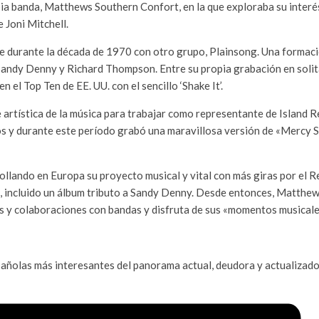
opia banda, Matthews Southern Confort, en la que exploraba su inter
 Joni Mitchell.
 durante la década de 1970 con otro grupo, Plainsong. Una formació
Sandy Denny y Richard Thompson. Entre su propia grabación en solita
 el Top Ten de EE. UU. con el sencillo ‘Shake It’.
e artística de la música para trabajar como representante de Island 
os y durante este período grabó una maravillosa versión de «Mercy S
llando en Europa su proyecto musical y vital con más giras por el R
o, incluido un álbum tributo a Sandy Denny. Desde entonces, Matthe
s y colaboraciones con bandas y disfruta de sus «momentos musicales
ñolas más interesantes del panorama actual, deudora y actualizador