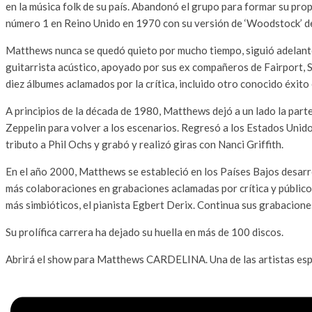
en la música folk de su país. Abandonó el grupo para formar su pr
número 1 en Reino Unido en 1970 con su versión de ‘Woodstock’ de
Matthews nunca se quedó quieto por mucho tiempo, siguió adelante
guitarrista acústico, apoyado por sus ex compañeros de Fairport, 
diez álbumes aclamados por la crítica, incluido otro conocido éxito en
A principios de la década de 1980, Matthews dejó a un lado la part
Zeppelin para volver a los escenarios. Regresó a los Estados Unid
tributo a Phil Ochs y grabó y realizó giras con Nanci Griffith.
En el año 2000, Matthews se estableció en los Países Bajos desarro
más colaboraciones en grabaciones aclamadas por crítica y públic
más simbióticos, el pianista Egbert Derix. Continua sus grabacione
Su prolífica carrera ha dejado su huella en más de 100 discos.
Abrirá el show para Matthews CARDELINA. Una de las artistas espa