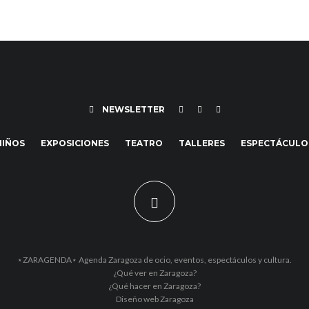
NEWSLETTER
NIÑOS
EXPOSICIONES
TEATRO
TALLERES
ESPECTÁCULO
⋆ZARAGENDA⋆ Agenda Zaragoza de ocio, eventos, espectáculos y cultura.
¿Qué ver en Zaragoza?
¿Qué hacer en Zaragoza?
Diseño web Zaragoza