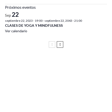
Próximos eventos
22
Sep
septiembre 22, 2023 - 19:00
-
septiembre 22, 2043 - 21:00
CLASES DE YOGA Y MINDFULNESS
Ver calendario
Festival Vive Latino 2025
Vive Latino Gastronómico
BIRRAGOZA 2024. Festival de cerveza artesana de