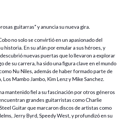
sas guitarras” y anuncia su nueva gira.
obo no solo se convirtió en un apasionado del
 historia. En su afán por emular a sus héroes, y
 descubrió nuevas puertas que lo llevaron a explorar
rgo de su carrera, ha sido una ﬁgura clave en el mundo
 como Nu Niles, además de haber formado parte de
lo, Los Mambo Jambo, Kim Lenz y Mike Sanchez.
ha mantenido ﬁel a su fascinación por otros géneros
 encuentran grandes guitarristas como Charlie
a Steel Guitar que marcaron discos de artistas como
elms, Jerry Byrd, Speedy West, y profundizó en su