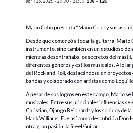
10€ – 12€
abril 26, 2025 - 20:00
-
21:30
Mario Cobo presenta “Mario Cobo y sus asombro
Desde que comenzó a tocar la guitarra, Mario C
instrumento, sino también en un estudioso de su
mientras desentrañaba los secretos del mástil,
diferentes géneros y estilos musicales. A lo la
del Rock and Roll, destacándose en proyectos
bandas y colaborado con artistas como Loquil
A pesar de sus logros en este campo, Mario se 
musicales. Entre sus principales inﬂuencias se
Christian, Django Reinhardt y los sonidos de l
Hank Williams. Fue así como descubrió a Don H
otra gran pasión: la Steel Guitar.