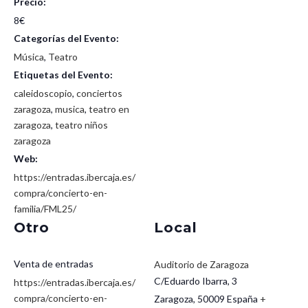
Precio:
8€
Categorías del Evento:
Música
,
Teatro
Etiquetas del Evento:
caleidoscopio
,
conciertos
zaragoza
,
musica
,
teatro en
zaragoza
,
teatro niños
zaragoza
Web:
https://entradas.ibercaja.es/
compra/concierto-en-
familia/FML25/
Otro
Local
Venta de entradas
Auditorio de Zaragoza
C/Eduardo Ibarra, 3
https://entradas.ibercaja.es/
compra/concierto-en-
Zaragoza
,
50009
España
+