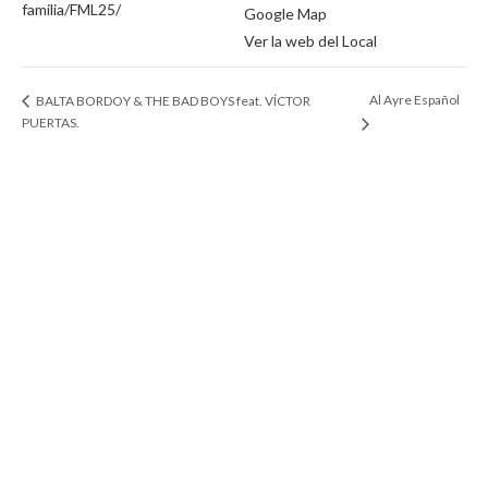
familia/FML25/
Google Map
Ver la web del Local
Al Ayre Español
BALTA BORDOY & THE BAD BOYS feat. VÍCTOR
PUERTAS.