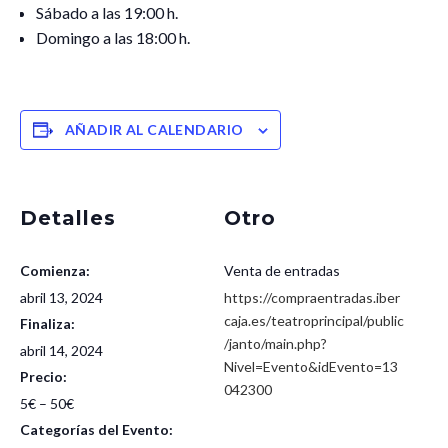
Sábado a las 19:00 h.
Domingo a las 18:00 h.
AÑADIR AL CALENDARIO
Detalles
Otro
Comienza:
Venta de entradas
abril 13, 2024
https://compraentradas.iber
caja.es/teatroprincipal/public
Finaliza:
/janto/main.php?
abril 14, 2024
Nivel=Evento&idEvento=13
Precio:
042300
5€ – 50€
Categorías del Evento: