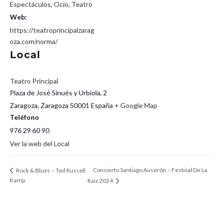
Espectáculos
,
Ocio
,
Teatro
Web:
https://teatroprincipalzarag
oza.com/norma/
Local
Teatro Principal
Plaza de José Sinués y Urbiola, 2
Zaragoza
,
Zaragoza
50001
España
+ Google Map
Teléfono
976 29 60 90
Ver la web del Local
Concierto Santiago Auserón – Festival De La
Rock & Blues – Ted Russell
Kamp
Raíz 2024