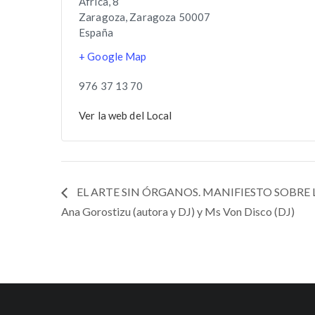
Africa, 8
Zaragoza
,
Zaragoza
50007
España
+ Google Map
976 37 13 70
Ver la web del Local
EL ARTE SIN ÓRGANOS. MANIFIESTO SOBRE 
Ana Gorostizu (autora y DJ) y Ms Von Disco (DJ)