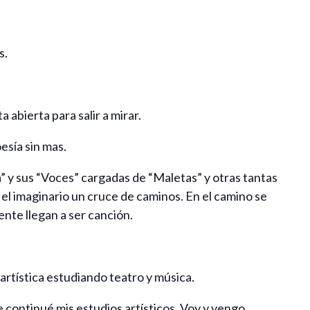
s.
 abierta para salir a mirar.
esía sin mas.
” y sus “Voces” cargadas de “Maletas” y otras tantas
el imaginario un cruce de caminos. En el camino se
nte llegan a ser canción.
artística estudiando teatro y música.
continué mis estudios artísticos. Voy y vengo