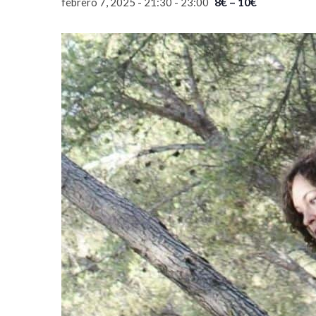
8€ – 10€
febrero 7, 2025 - 21:30
-
23:00