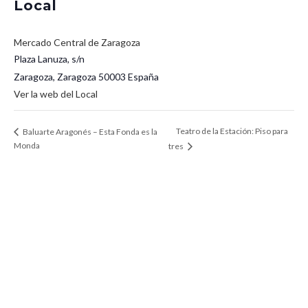
Local
Mercado Central de Zaragoza
Plaza Lanuza, s/n
Zaragoza
,
Zaragoza
50003
España
Ver la web del Local
Teatro de la Estación: Piso para
Baluarte Aragonés – Esta Fonda es la
Monda
tres