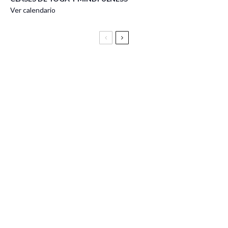
Ver calendario
Festival Vive Latino 2025
Vive Latino Gastronómico
BIRRAGOZA 2024. Festival de cerveza artesana de
Zaragoza
Delicias a la fresca