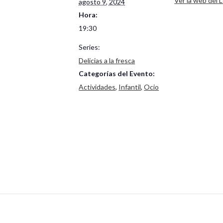
Ver la web del L
agosto 9, 2024
Hora:
19:30
Series:
Delicias a la fresca
Categorías del Evento:
Actividades
,
Infantil
,
Ocio