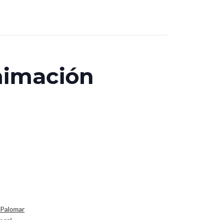
nimación
 Palomar