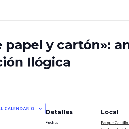
 papel y cartón»: a
ción Ilógica
AL CALENDARIO
Detalles
Local
Fecha:
Parque Castillo