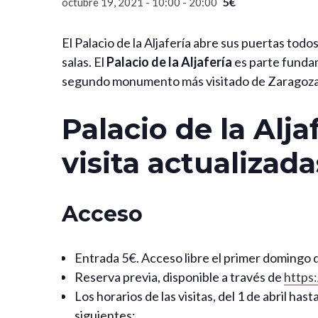
5€
octubre 19, 2021 - 10:00
-
20:00
El Palacio de la Aljafería abre sus puertas todo
salas. El
Palacio de la Aljafería
es parte fundam
segundo monumento más visitado de Zaragoza tra
Palacio de la Alj
visita actualizada
Acceso
Entrada 5€. Acceso libre el primer domingo d
Reserva previa, disponible a través de
https:
Los horarios de las visitas, del 1 de abril has
siguientes: