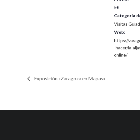
5€
Categoría d
Visitas Guia
Web:
https://zara
-hacer/la-alja
online/
Exposición «Zaragoza en Mapas»