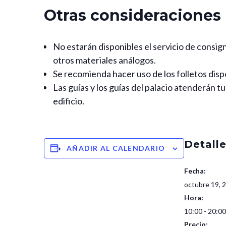
Otras consideraciones
No estarán disponibles el servicio de consigna
otros materiales análogos.
Se recomienda hacer uso de los folletos disp
Las guías y los guías del palacio atenderán t
edificio.
Detall
AÑADIR AL CALENDARIO
Fecha:
octubre 19, 
Hora:
10:00 - 20:0
Precio: