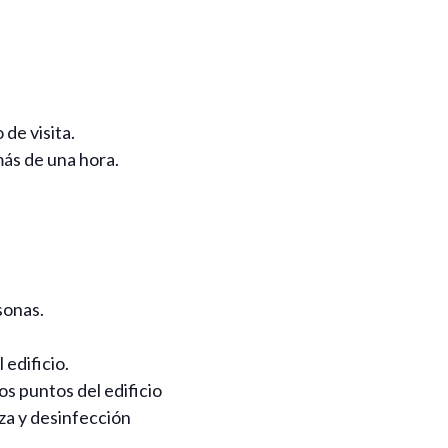
de visita.
ás de una hora.
sonas.
 edificio.
s puntos del edificio
eza y desinfección