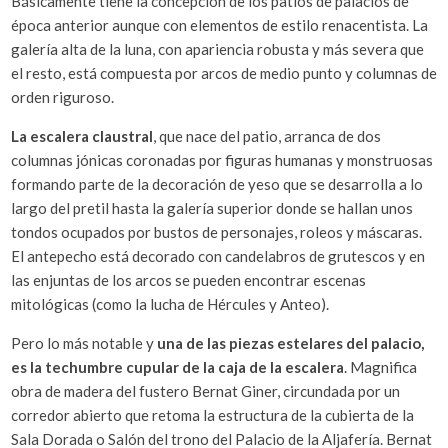
Básicamente tiene la concepción de los patios de palacios de
época anterior aunque con elementos de estilo renacentista. La
galería alta de la luna, con apariencia robusta y más severa que
el resto, está compuesta por arcos de medio punto y columnas de
orden riguroso.
La escalera claustral
, que nace del patio, arranca de dos
columnas jónicas coronadas por figuras humanas y monstruosas
formando parte de la decoración de yeso que se desarrolla a lo
largo del pretil hasta la galería superior donde se hallan unos
tondos ocupados por bustos de personajes, roleos y máscaras.
El antepecho está decorado con candelabros de grutescos y en
las enjuntas de los arcos se pueden encontrar escenas
mitológicas (como la lucha de Hércules y Anteo).
Pero lo más notable y
una de las piezas estelares del palacio,
es la techumbre cupular de la caja de la escalera
. Magnifica
obra de madera del fustero Bernat Giner, circundada por un
corredor abierto que retoma la estructura de la cubierta de la
Sala Dorada o Salón del trono del Palacio de la Aljafería. Bernat