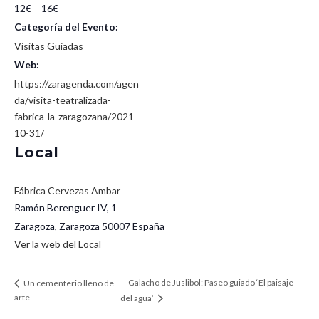
12€ – 16€
Categoría del Evento:
Visitas Guiadas
Web:
https://zaragenda.com/agen
da/visita-teatralizada-
fabrica-la-zaragozana/2021-
10-31/
Local
Fábrica Cervezas Ambar
Ramón Berenguer IV, 1
Zaragoza
,
Zaragoza
50007
España
Ver la web del Local
Galacho de Juslibol: Paseo guiado ‘El paisaje
Un cementerio lleno de
arte
del agua’