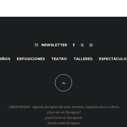
NEWSLETTER
NIÑOS
EXPOSICIONES
TEATRO
TALLERES
ESPECTÁCULO
⋆ZARAGENDA⋆ Agenda Zaragoza de ocio, eventos, espectáculos y cultura.
¿Qué ver en Zaragoza?
¿Qué hacer en Zaragoza?
Diseño web Zaragoza