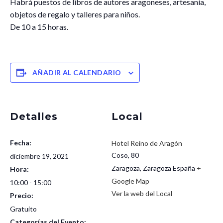
Habrá puestos de libros de autores aragoneses, artesanía,
objetos de regalo y talleres para niños.
De 10 a 15 horas.
AÑADIR AL CALENDARIO
Detalles
Local
Fecha:
Hotel Reino de Aragón
Coso, 80
diciembre 19, 2021
Zaragoza
,
Zaragoza
España
+
Hora:
Google Map
10:00 - 15:00
Ver la web del Local
Precio:
Gratuito
Categorías del Evento: