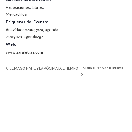
Exposiciones
,
Libros
,
Mercadillos
Etiquetas del Evento:
#navidadenzaragoza
,
agenda
zaragoza
,
agendazgz
Web:
www.zaraletras.com
Visita al Patio de la Infanta
EL MAGO NAIFE Y LA PÓCIMA DEL TIEMPO