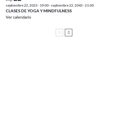
septiembre 22, 2023 - 19:00
-
septiembre 22, 2043 - 21:00
CLASES DE YOGA Y MINDFULNESS
Ver calendario
Festival Vive Latino 2025
Vive Latino Gastronómico
BIRRAGOZA 2024. Festival de cerveza artesana de
Zaragoza