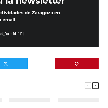
a la newsletter
ctividades de Zaragoza en
u email
et_form id="1"]