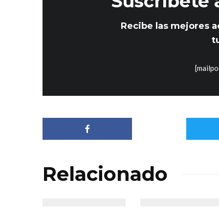
Suscríbete 
Recibe las mejores a
t
[mailpo
Relacionado