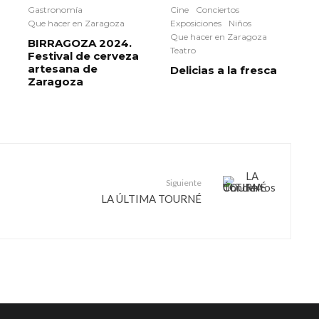
Gastronomía
Cine
Conciertos
Que hacer en Zaragoza
Exposiciones
Niños
Que hacer en Zaragoza
BIRRAGOZA 2024.
Teatro
Festival de cerveza
artesana de
Delicias a la fresca
Zaragoza
Siguiente
LA ÚLTIMA TOURNÉ