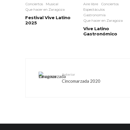
Conciertos
Musical
Aire libre
Conciertos
Que hacer en Zaragoza
Espectáculos
Gastronomía
Festival Vive Latino
Que hacer en Zaragoza
2025
Vive Latino
Gastronómico
Anterior
Cincomarzada 2020