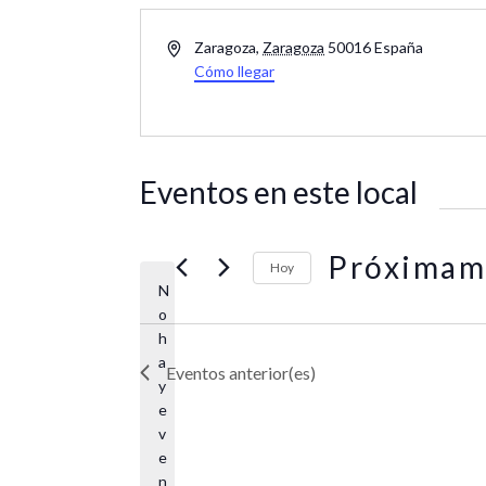
D
Zaragoza
,
Zaragoza
50016
España
i
Cómo llegar
r
e
c
c
Eventos en este local
i
ó
n
Próximam
Hoy
N
S
o
e
h
l
a
Eventos
anterior(es)
e
y
c
e
c
v
i
e
n
o