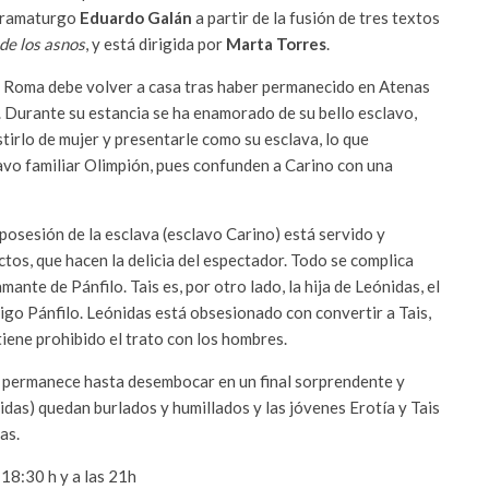
 dramaturgo
Eduardo Galán
a partir de la fusión de tres textos
de los asnos
, y está dirigida por
Marta Torres
.
 de Roma debe volver a casa tras haber permanecido en Atenas
. Durante su estancia se ha enamorado de su bello esclavo,
tirlo de mujer y presentarle como su esclava, lo que
lavo familiar Olimpión, pues confunden a Carino con una
posesión de la esclava (esclavo Carino) está servido y
tos, que hacen la delicia del espectador. Todo se complica
ante de Pánfilo. Tais es, por otro lado, la hija de Leónidas, el
igo Pánfilo. Leónidas está obsesionado con convertir a Tais,
tiene prohibido el trato con los hombres.
isa permanece hasta desembocar en un final sorprendente y
idas) quedan burlados y humillados y las jóvenes Erotía y Tais
as.
 18:30 h y a las 21h