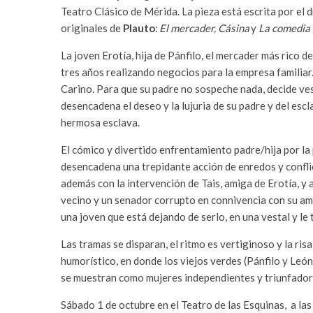
Teatro Clásico de Mérida. La pieza está escrita por el
originales de
Plauto
:
El mercader, Cásina
y
La comedia 
La joven Erotía, hija de Pánfilo, el mercader más rico
tres años realizando negocios para la empresa familiar
Carino. Para que su padre no sospeche nada, decide ves
desencadena el deseo y la lujuria de su padre y del esc
hermosa esclava.
El cómico y divertido enfrentamiento padre/hija por la 
desencadena una trepidante acción de enredos y conflic
además con la intervención de Tais, amiga de Erotía, y am
vecino y un senador corrupto en connivencia con su am
una joven que está dejando de serlo, en una vestal y le 
Las tramas se disparan, el ritmo es vertiginoso y la r
humorístico, en donde los viejos verdes (Pánfilo y León
se muestran como mujeres independientes y triunfador
Sábado 1 de octubre en el Teatro de las Esquinas, a las