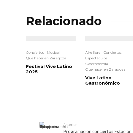
Relacionado
Conciertos
Musical
Aire libre
Conciertos
Que hacer en Zaragoza
Espectáculos
Gastronomía
Festival Vive Latino
Que hacer en Zaragoza
2025
Vive Latino
Gastronómico
Anterior
Programación conciertos Estación