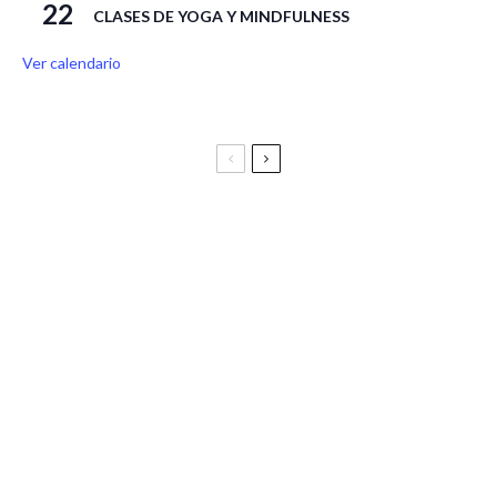
22
CLASES DE YOGA Y MINDFULNESS
Ver calendario
Festival Vive Latino 2025
Vive Latino Gastronómico
BIRRAGOZA 2024. Festival de cerveza artesana de
Zaragoza