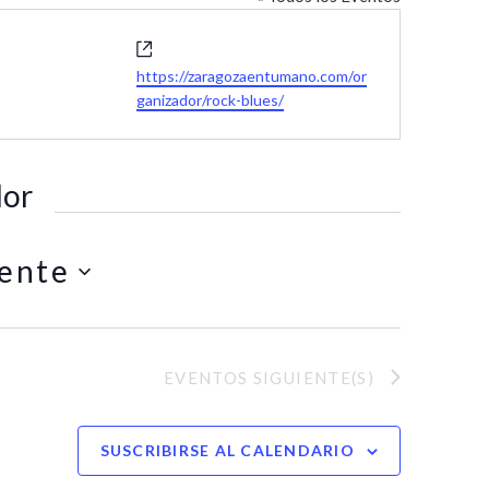
W
e
https://zaragozaentumano.com/or
b
ganizador/rock-blues/
s
i
t
dor
e
ente
EVENTOS
SIGUIENTE(S)
SUSCRIBIRSE AL CALENDARIO