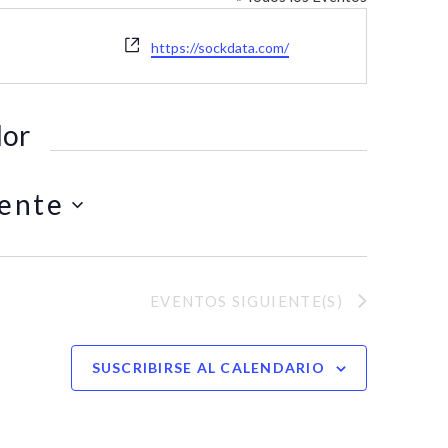
W
https://sockdata.com/
e
b
s
dor
i
t
e
ente
EVENTOS
SIGUIENTE(S)
SUSCRIBIRSE AL CALENDARIO