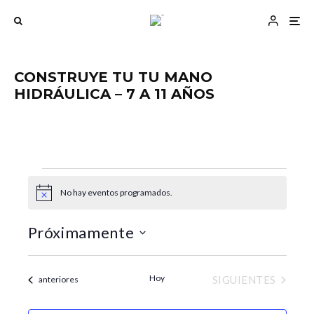
CONSTRUYE TU TU MANO
HIDRÁULICA – 7 A 11 AÑOS
No hay eventos programados.
Eventos
A
N
N
v
a
a
i
Próximamente
s
v
v
o
e
e
S
g
g
e
Hoy
EVENTOS
Eventos
SIGUIENTES
anteriores
a
a
l
c
c
e