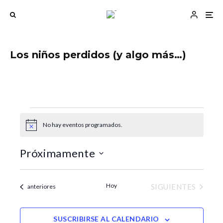
Los niños perdidos (y algo más…)
No hay eventos programados.
Eventos
A
N
N
v
a
a
i
Próximamente
s
v
v
o
e
e
S
g
g
e
Hoy
EVENTOS
Eventos
SIGUIENTES
anteriores
a
a
l
c
c
e
i
i
c
SUSCRIBIRSE AL CALENDARIO