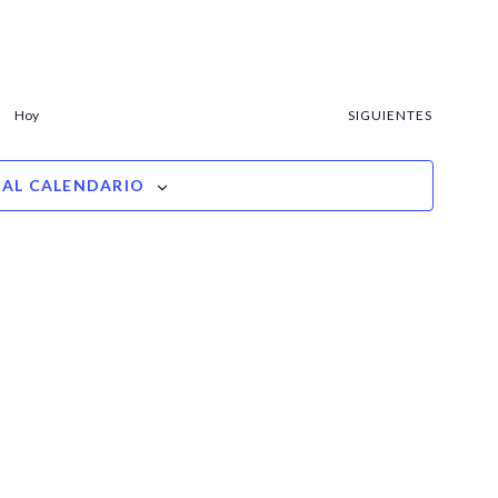
E
Hoy
SIGUIENTES
V
E
N
 AL CALENDARIO
T
O
S