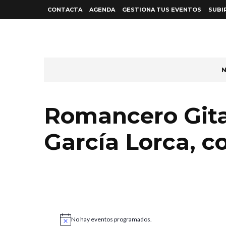
CONTACTA
AGENDA
GESTIONA TUS EVENTOS
SUBI
N
Romancero Gita
García Lorca, c
No hay eventos programados.
A