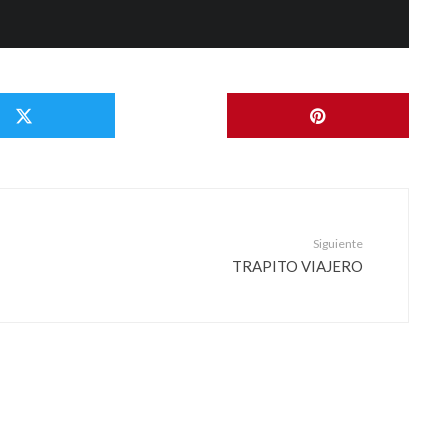
n
t
o
Siguiente
TRAPITO VIAJERO