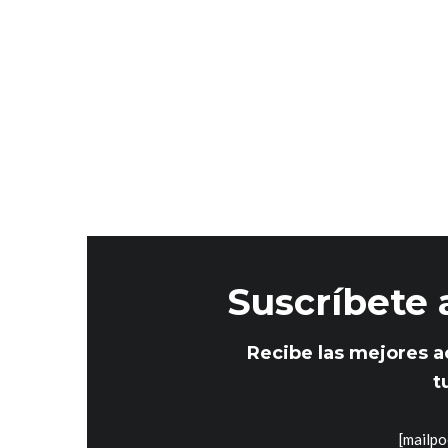
.
Suscríbete 
Recibe las mejores a
t
[mailpo