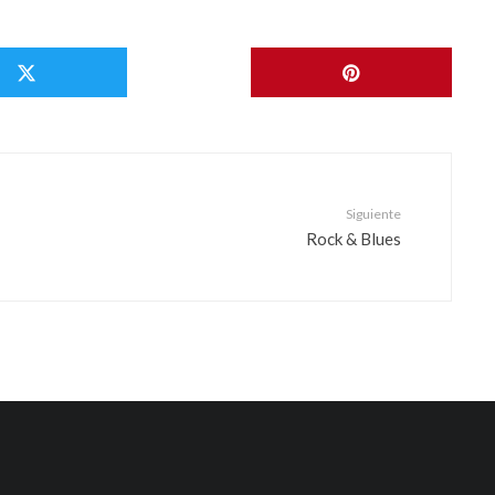
o
Siguiente
Rock & Blues