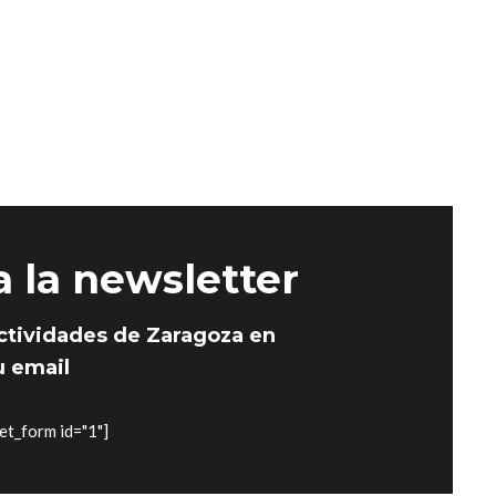
v
n
i
d
s
e
t
a
v
s
i
d
s
a la newsletter
e
E
t
ctividades de Zaragoza en
v
u email
a
e
s
et_form id="1"]
n
t