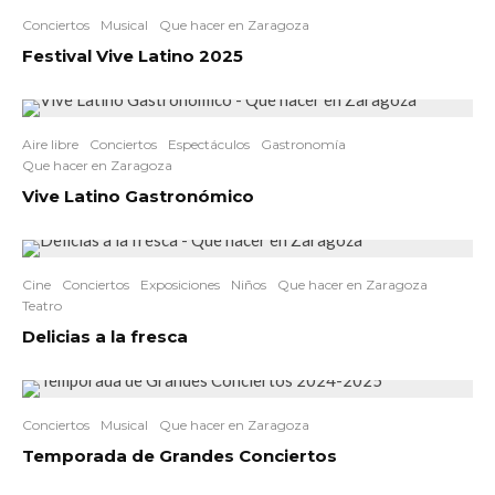
Conciertos
Musical
Que hacer en Zaragoza
Festival Vive Latino 2025
Aire libre
Conciertos
Espectáculos
Gastronomía
Que hacer en Zaragoza
Vive Latino Gastronómico
Cine
Conciertos
Exposiciones
Niños
Que hacer en Zaragoza
Teatro
Delicias a la fresca
Conciertos
Musical
Que hacer en Zaragoza
Temporada de Grandes Conciertos