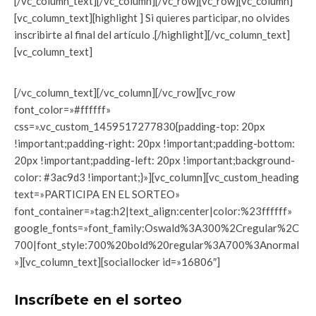
[/vc_column_text][/vc_column][/vc_row][vc_row][vc_column]
[vc_column_text][highlight ] Si quieres participar, no olvides
inscribirte al final del artículo .[/highlight][/vc_column_text]
[vc_column_text]
[/vc_column_text][/vc_column][/vc_row][vc_row
font_color=»#ffffff»
css=».vc_custom_1459517277830{padding-top: 20px
!important;padding-right: 20px !important;padding-bottom:
20px !important;padding-left: 20px !important;background-
color: #3ac9d3 !important;}»][vc_column][vc_custom_heading
text=»PARTICIPA EN EL SORTEO»
font_container=»tag:h2|text_align:center|color:%23ffffff»
google_fonts=»font_family:Oswald%3A300%2Cregular%2C
700|font_style:700%20bold%20regular%3A700%3Anormal
»][vc_column_text][sociallocker id=»16806″]
Inscríbete en el sorteo