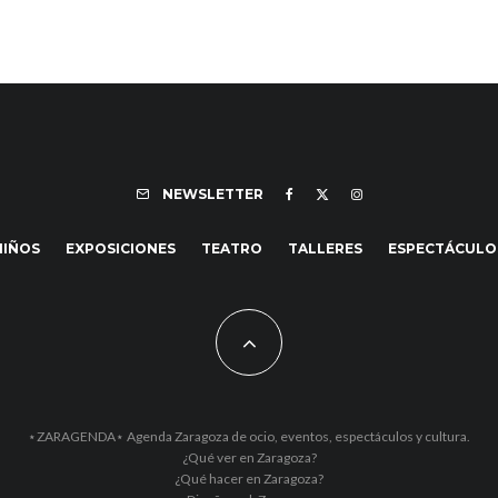
NEWSLETTER
NIÑOS
EXPOSICIONES
TEATRO
TALLERES
ESPECTÁCULO
⋆ZARAGENDA⋆ Agenda Zaragoza de ocio, eventos, espectáculos y cultura.
¿Qué ver en Zaragoza?
¿Qué hacer en Zaragoza?